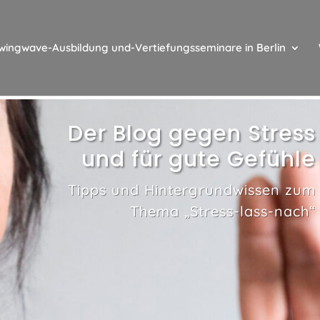
 wingwave-Ausbildung und-Vertiefungsseminare in Berlin
Der Blog gegen Stress
und für gute Gefühle
Tipps und Hintergrundwissen zum
Thema „Stress-lass-nach“